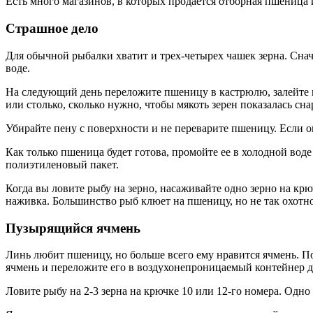
Есть много магазинов, в которых продается отборная пшеница и
Страшное дело
Для обычной рыбалки хватит и трех-четырех чашек зерна. Сна
воде.
На следующий день переложите пшеницу в кастрюлю, залейте во
или столько, сколько нужно, чтобы мякоть зерен показалась сн
Убирайте пену с поверхности и не переварите пшеницу. Если он
Как только пшеница будет готова, промойте ее в холодной воде
полиэтиленовый пакет.
Когда вы ловите рыбу на зерно, насаживайте одно зерно на крю
наживка. Большинство рыб клюет на пшеницу, но не так охотно,
Пузырящийся ячмень
Линь любит пшеницу, но больше всего ему нравится ячмень. По
ячмень и переложите его в воздухонепроницаемый контейнер д
Ловите рыбу на 2-3 зерна на крючке 10 или 12-го номера. Одно