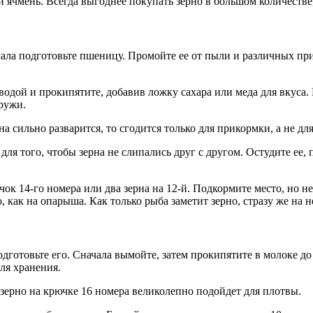
 ячмень. Всегда выгоднее покупать зерно в большом количестве,
чала подготовьте пшеницу. Промойте ее от пыли и различных пр
дой и прокипятите, добавив ложку сахара или меда для вкуса. К
аружи.
а сильно разварится, то сгодится только для прикормки, а не дл
 для того, чтобы зерна не слипались друг с другом. Остудите ее
чок 14-го номера или два зерна на 12-й. Подкормите место, но 
 как на опарыша. Как только рыба заметит зерно, стразу же на н
дготовьте его. Сначала вымойте, затем прокипятите в молоке до
ля хранения.
 зерно на крючке 16 номера великолепно подойдет для плотвы.