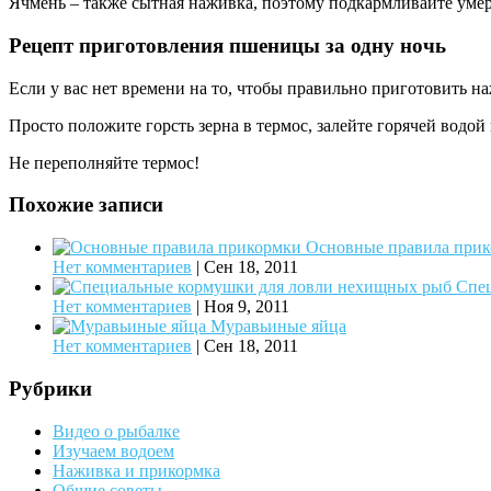
Ячмень – также сытная наживка, поэтому подкармливайте умере
Рецепт приготовления пшеницы за одну ночь
Если у вас нет времени на то, чтобы правильно приготовить наж
Просто положите горсть зерна в термос, залейте горячей водой 
Не переполняйте термос!
Похожие записи
Основные правила при
Нет комментариев
|
Сен 18, 2011
Спе
Нет комментариев
|
Ноя 9, 2011
Муравьиные яйца
Нет комментариев
|
Сен 18, 2011
Рубрики
Видео о рыбалке
Изучаем водоем
Наживка и прикормка
Общие советы