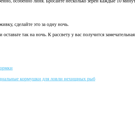
нно, особенно линя. Бросайте несколько зерен каждые 10 минут,
ивку, сделайте это за одну ночь.
и оставьте так на ночь. К рассвету у вас получится замечательна
кормки
циальные кормушки для ловли нехищных рыб