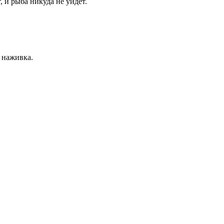
 и рыба никуда не уйдет.
я наживка.