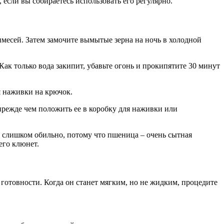
 если вы собираетесь использовать его регулярно.
имесей. Затем замочите вымытые зерна на ночь в холодной
ак только вода закипит, убавьте огонь и прокипятите 30 минут
я наживки на крючок.
, прежде чем положить ее в коробку для наживки или
не слишком обильно, потому что пшеница – очень сытная
его клюнет.
 готовности. Когда он станет мягким, но не жидким, процедите