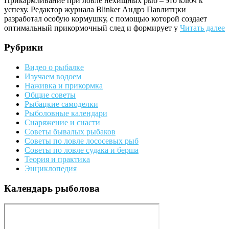
Прикармливание при ловле нехищных рыб – это ключ к
успеху. Редактор журнала Blinker Андрэ Павлитцки
разработал особую кормушку, с помощью которой создает
оптимальный прикормочный след и формирует у
Читать далее
Рубрики
Видео о рыбалке
Изучаем водоем
Наживка и прикормка
Общие советы
Рыбацкие самоделки
Рыболовные календари
Снаряжение и снасти
Советы бывалых рыбаков
Советы по ловле лососевых рыб
Советы по ловле судака и берша
Теория и практика
Энциклопедия
Календарь рыболова