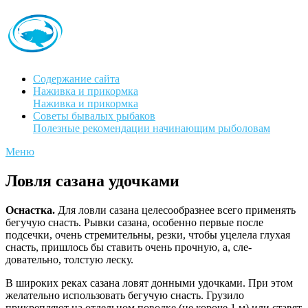
Содержание сайта
Наживка и прикормка
Наживка и прикормка
Советы бывалых рыбаков
Полезные рекомендации начинающим рыболовам
Меню
Ловля сазана удочками
Оснастка.
Для ловли сазана целе­сообразнее всего применять
бегучую снасть. Рывки сазана, особенно первые после
подсечки, очень стремительны, резки, чтобы уцелела глухая
снасть, при­шлось бы ставить очень прочную, а, сле­
довательно, толстую леску.
В широких реках сазана ловят донными удочками. При этом
желательно использовать бегучую снасть. Грузило
прикрепляют на отдельном поводке (не короче 1 м) или ставят