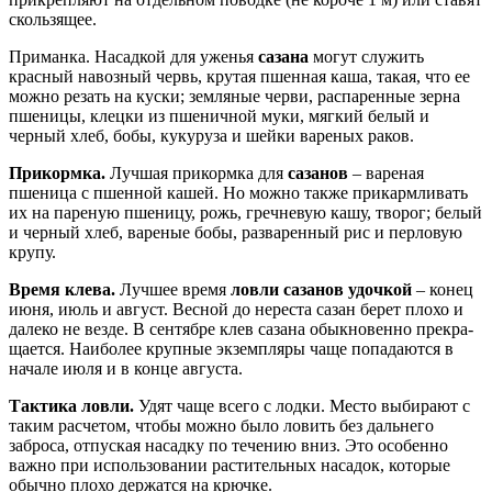
скользящее.
Приманка. Насадкой для уженья
сазана
могут служить
красный навоз­ный червь, крутая пшенная каша, та­кая, что ее
можно резать на куски; зем­ляные черви, распаренные зерна
пше­ницы, клецки из пшеничной муки, мяг­кий белый и
черный хлеб, бобы, куку­руза и шейки вареных раков.
Прикормка.
Лучшая прикормка для
сазанов
– вареная
пшеница с пшенной кашей. Но можно также прикармливать
их на пареную пшеницу, рожь, гречне­вую кашу, творог; белый
и черный хлеб, вареные бобы, разваренный рис и пер­ловую
крупу.
Время клева.
Лучшее время
лов­ли сазанов удочкой
– конец
июня, июль и август. Весной до нереста сазан бе­рет плохо и
далеко не везде. В сентяб­ре клев сазана обыкновенно прекра­
щается. Наиболее крупные экземпля­ры чаще попадаются в
начале июля и в конце августа.
Тактика ловли.
Удят чаще всего с лодки. Место выбирают с
таким рас­четом, чтобы можно было ловить без дальнего
заброса, отпуская насадку по течению вниз. Это особенно
важно при использовании растительных насадок, которые
обычно плохо держатся на крючке.