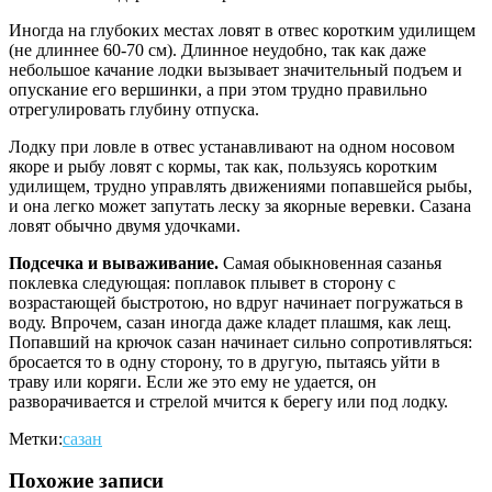
Иногда на глубоких местах ловят в отвес коротким удилищем
(не длин­нее 60-70 см). Длинное неудобно, так как даже
небольшое качание лодки вы­зывает значительный подъем и
опу­скание его вершинки, а при этом труд­но правильно
отрегулировать глуби­ну отпуска.
Лодку при ловле в отвес устанав­ливают на одном носовом
якоре и ры­бу ловят с кормы, так как, пользуясь ко­ротким
удилищем, трудно управлять движениями попавшейся рыбы,
и она легко может запутать леску за якорные веревки. Сазана
ловят обычно двумя удочками.
Подсечка и вываживание.
Самая обыкновенная сазанья
поклевка сле­дующая: поплавок плывет в сторону с
возрастающей быстротою, но вдруг начинает погружаться в
воду. Впрочем, сазан иногда даже кладет плашмя, как лещ.
Попавший на крючок сазан на­чинает сильно сопротивляться:
броса­ется то в одну сторону, то в другую, пытаясь уйти в
траву или коряги. Если же это ему не удается, он
разворачивает­ся и стрелой мчится к берегу или под лодку.
Метки:
сазан
Похожие записи