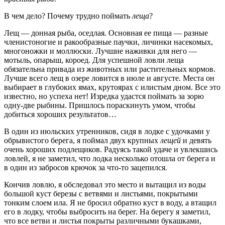
В чем дело? Почему трудно поймать
леща
?
Лещ — донная рыба, оседлая. Основная ее пища — разные
членистоногие и ракообразные паучки, личинки насекомых,
много­ножки и моллюски. Лучшие наживки для него —
мотыль, опарыш, короед. Для успешной ловли леща
обязательна привада из живот­ных или растительных кормов.
Лучше всего лещ в озере ловится в июле и августе. Места он
выбирает в глубоких ямах, крутоярах с илистым дном. Все это
известно, но успеха нет! Изредка удастся поймать за зорю
одну-две рыбины. Пришлось пораскинуть умом, чтобы
добиться хороших результатов…
В один из июльских утренников, сидя в лодке с удочками у
об­рывистого берега, я поймал двух крупных
лещей
и девять
очень хороших подлещиков. Радуясь такой удаче и увлекшись
ловлей, я не заметил, что лодка несколько отошла от берега и
в один из забросов крючок за что-то зацепился.
Кончив ловлю, я обследовал это место и вытащил из воды
большой куст березы с ветвями и листьями, покрытыми
тонким слоем ила. Я не бросил обратно куст в воду, а втащил
его в лодку, чтобы выбросить на берег. На берегу я заметил,
что все ветви и листья покрыты различными букашками,