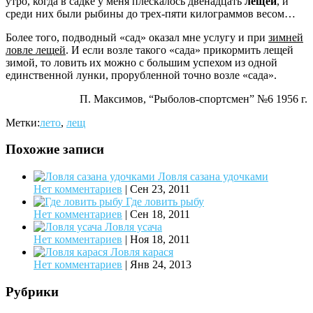
утро, когда в садке у меня плескалось двенадцать
лещей
, и
среди них были рыбины до трех-пяти килограммов весом…
Более того, подводный «сад» оказал мне услугу и при
зимней
ловле лещей
. И если возле такого «сада» прикормить лещей
зи­мой, то ловить их можно с большим успехом из одной
единственной лунки, прорубленной точно возле «сада».
П. Максимов, “Рыболов-спортсмен” №6 1956 г.
Метки:
лето
,
лещ
Похожие записи
Ловля сазана удочками
Нет комментариев
|
Сен 23, 2011
Где ловить рыбу
Нет комментариев
|
Сен 18, 2011
Ловля усача
Нет комментариев
|
Ноя 18, 2011
Ловля карася
Нет комментариев
|
Янв 24, 2013
Рубрики