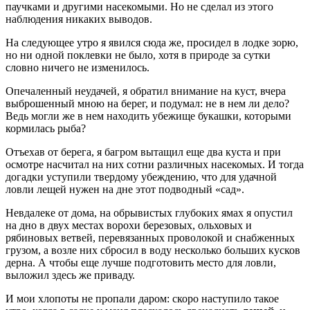
паучками и другими на­секомыми. Но не сделал из этого
наблюдения никаких выводов.
На следующее утро я явился сюда же, просидел в лодке зорю,
но ни одной поклевки не было, хотя в природе за сутки
словно ничего не изменилось.
Опечаленный неудачей, я обратил внимание на куст, вчера
выброшенный мною на берег, и подумал: не в нем ли дело?
Ведь могли же в нем находить убежище букашки, которыми
кормилась рыба?
Отъехав от берега, я багром вытащил еще два куста и при
осмотре насчитал на них сотни различных насекомых. И тогда
догадки уступили твердому убеждению, что для удачной
ловли лещей нужен на дне этот подводный «сад».
Невдалеке от дома, на обрывистых глубоких ямах я опустил
на дно в двух местах ворохи березовых, ольховых и
рябиновых ветвей, перевязанных проволокой и снабженных
грузом, а возле них сбросил в воду несколько больших кусков
дерна. А чтобы еще лучше подготовить место для ловли,
выложил здесь же приваду.
И мои хлопоты не пропали даром: скоро наступило такое