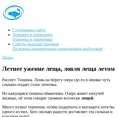
Содержание сайта
Наживка и прикормка
Наживка и прикормка
Советы бывалых рыбаков
Полезные рекомендации начинающим рыболовам
Меню
Летнее ужение леща, ловля леща летом
Рассвет. Тишина. Лишь на берегу озера где-то в ивняке чуть
слышно подает голос пеночка.
Но кажущаяся тишина обманчива. Озеро живет кипучей
жизнью, об этом говорят громкие всплески
лещей
.
Много нужно терпения, чтобы подцепить и вытащить хотя бы
одного из них. Зато сколько радости доставляет эта сильная и
кра­сивая рыба!