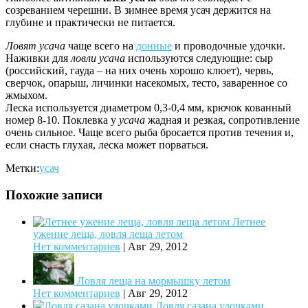
созреванием черешни. В зимнее время усач держится на
глубине и практически не питается.
Ловят усача
чаще всего на
донные
и проводочные удочки.
Наживки для
ловли усача
используются следующие: сыр
(российский, гауда – на них очень хорошо клюет), червь,
сверчок, опарыш, личинки насекомых, тесто, заваренное со
жмыхом.
Леска используется диаметром 0,3-0,4 мм, крючок кованный
номер 8-10. Поклевка у
усача
жадная и резкая, сопротивление
очень сильное. Чаще всего рыба бросается против течения и,
если снасть глухая, леска может порваться.
Метки:
усач
Похожие записи
Летнее
ужение леща, ловля леща летом
Нет комментариев
|
Авг 29, 2012
Ловля леща на мормышку летом
Нет комментариев
|
Авг 29, 2012
Ловля сазана удочками